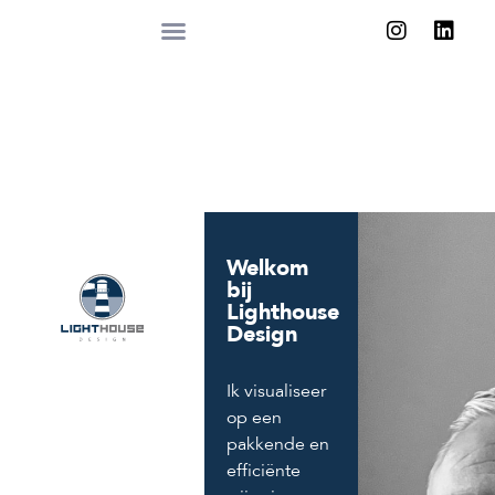
Welkom
bij
Lighthouse
Design
Ik visualiseer
op een
pakkende en
efficiënte