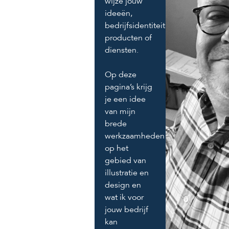
wijze jouw
ideeën,
bedrijfsidentiteit,
producten of
diensten.
Op deze
pagina’s krijg
je een idee
van mijn
brede
werkzaamheden
op het
gebied van
illustratie en
design en
wat ik voor
jouw bedrijf
kan